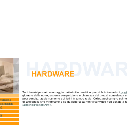
Tutti i nostri prodotti sono aggiornatissimi in qualità e prezzi, le informazioni
reperi
giorno e della notte, estrema competizione e chiarezza dei prezzi, consulenza e
post-vendita, aggiornamento dei listini in tempo reale. Collegatevi sempre sul no
oprietario
gli altri quello che Vi offriamo e se qualche cosa non vi convince non esitate a 
Commerciale
Supporto@jmrsoftware.it
.
tà
li