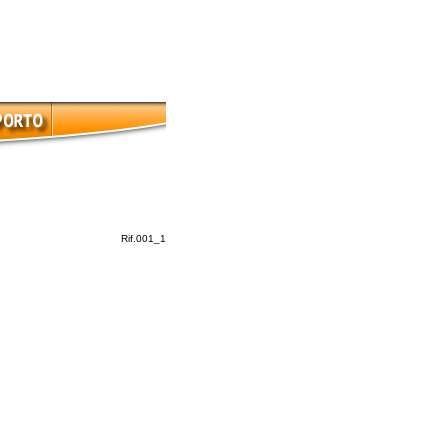
Rif.001_1
ogle+