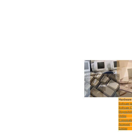
Hardware
Software pr
Software 
Disponibili
Ordini
Consumabi
Accessori
Listino