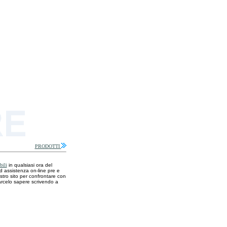
PRODOTTI
bili
in qualsiasi ora del
d assistenza on-line pre e
stro sito per confrontare con
farcelo sapere scrivendo a